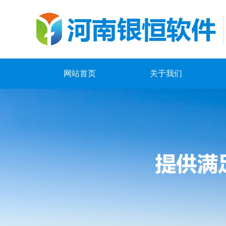
网站首页
关于我们