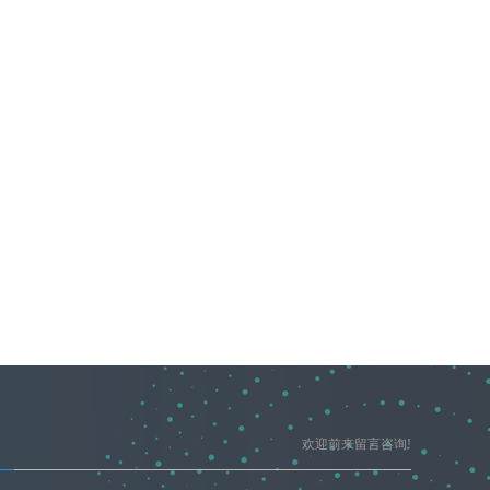
欢迎前来留言咨询!