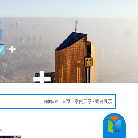
首页
案例展示
案例展示
当前位置：
>
>
6次