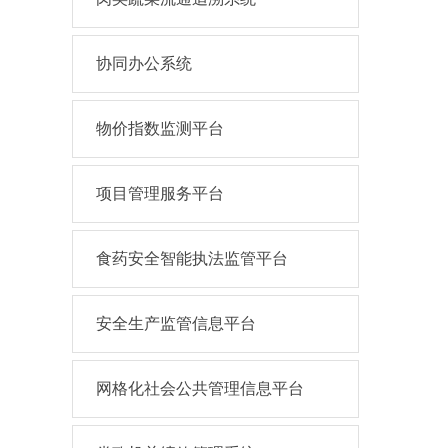
协同办公系统
物价指数监测平台
项目管理服务平台
食药安全智能执法监管平台
安全生产监管信息平台
网格化社会公共管理信息平台