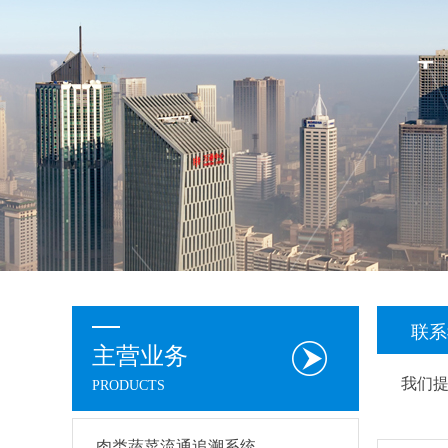
联系
主营业务
我们提
PRODUCTS
肉类蔬菜流通追溯系统