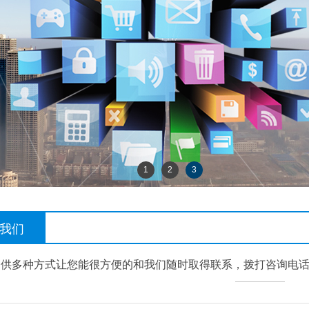
1
2
3
我们
供多种方式让您能很方便的和我们随时取得联系，拨打咨询电话等