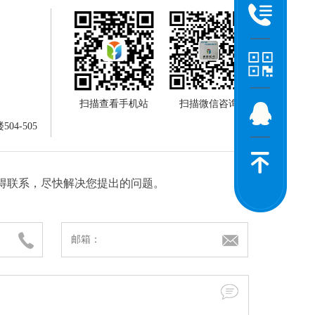
1360393166
微信二维码
扫描查看手机站
扫描微信咨询
4-505
取得联系，尽快解决您提出的问题。