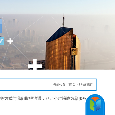
首页
联系我们
当前位置：
>
方式与我们取得沟通；7*24小时竭诚为您服务。